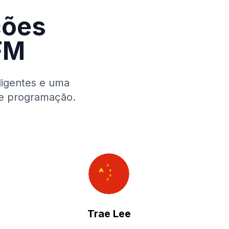
ções
 FM
ligentes e uma
de programação.
Trae Lee