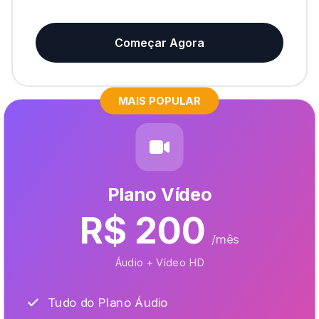
Começar Agora
MAIS POPULAR
Plano Vídeo
R$ 200
/mês
Áudio + Vídeo HD
Tudo do Plano Áudio